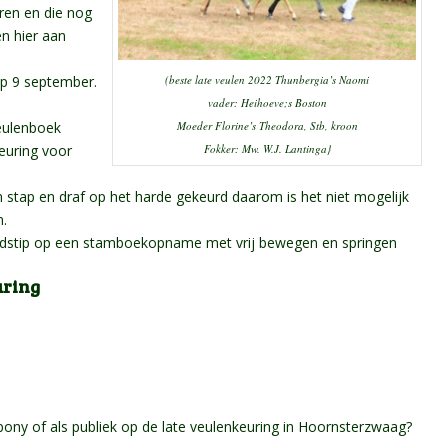
ren en die nog
n hier aan
(beste late veulen 2022 Thunbergia’s Naomi
op 9 september.
vader: Heihoeve;s Boston
Moeder Florine’s Theodora, Stb, kroon
veulenboek
Fokker: Mw. W.J. Lantinga}
keuring voor
n stap en draf op het harde gekeurd daarom is het niet mogelijk
n.
ijdstip op een stamboekopname met vrij bewegen en springen
uring
ony of als publiek op de late veulenkeuring in Hoornsterzwaag?