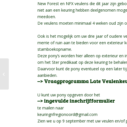
New Forest en NFX veulens die dit jaar zijn gebo
niet aan een keuring hebben deelgenomen moge
meedoen.
De veulens moeten minimaal 4 weken oud zijn 
Ook is het mogelijk om uw drie jaar of oudere 
merrie of ruin aan te bieden voor een exterieur 
stamboekopname.
Deze pony’s worden hier alleen op exterieur en i
om het Ster predikaat op deze keuring te behale
29-07-2023 Centrale
Daarvoor kunt de pony eventueel op een later t
Merrie Keuring –
aanbieden.
Uitslagen
–> Vraagprogramma Late Veulenke
U kunt uw pony opgeven door het
–> ingevulde inschrijfformulier
te mailen naar
keuringnfregionoord@gmail.com
Zien we u op 9 september met uw veulen en/of p