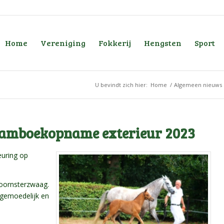
Home
Vereniging
Fokkerij
Hengsten
Sport
U bevindt zich hier:
Home
/
Algemeen nieuws
stamboekopname exterieur 2023
euring op
n Hoornsterzwaag.
, gemoedelijk en