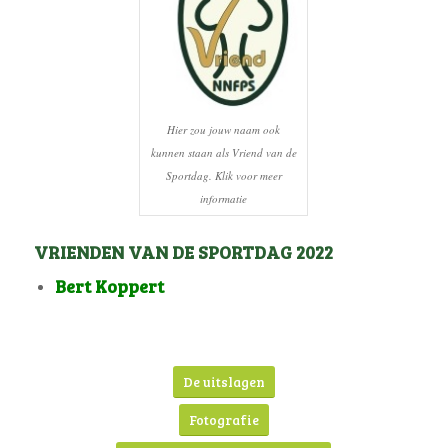
Hier zou jouw naam ook
kunnen staan als Vriend van de
Sportdag. Klik voor meer
informatie
VRIENDEN VAN DE SPORTDAG 2022
Bert Koppert
Stal Hattrick – Gebr. Hoedemakers
De uitslagen
Fotografie