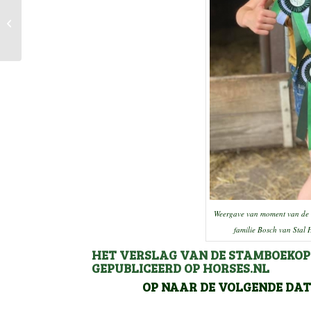
Stamboekopname en
veuleninspectie op 18
juli 2020 (Vorden)
Weergave van moment van de d
familie Bosch van Stal 
HET VERSLAG VAN DE STAMBOEKOP
GEPUBLICEERD OP
HORSES.NL
OP NAAR DE VOLGENDE DATU