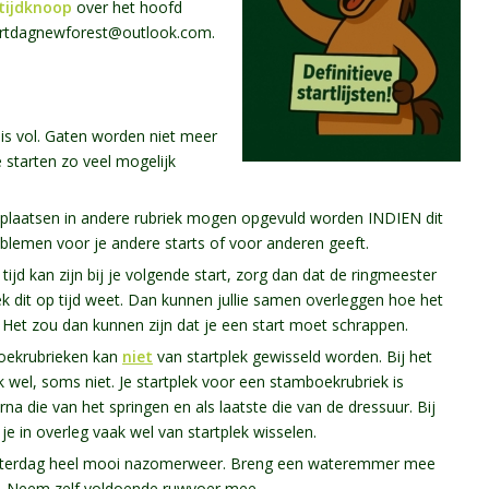
tijdknoop
over het hoofd
rtdagnewforest@outlook.com
.
 is vol. Gaten worden niet meer
 starten zo veel mogelijk
plaatsen in andere rubriek mogen opgevuld worden INDIEN dit
oblemen voor je andere starts of voor anderen geeft.
p tijd kan zijn bij je volgende start, zorg dan dat de ringmeester
ek dit op tijd weet. Dan kunnen jullie samen overleggen hoe het
. Het zou dan kunnen zijn dat je een start moet schrappen.
oekrubrieken kan
niet
van startplek gewisseld worden. Bij het
 wel, soms niet. Je startplek voor een stamboekrubriek is
na die van het springen en als laatste die van de dressuur. Bij
je in overleg vaak wel van startplek wisselen.
aterdag heel mooi nazomerweer. Breng een wateremmer mee
op. Neem zelf voldoende ruwvoer mee.