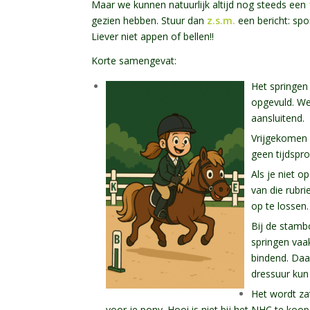
Maar we kunnen natuurlijk altijd nog steeds een
gezien hebben. Stuur dan
z.s.m.
een bericht:
spo
Liever niet appen of bellen!!
Korte samengevat:
Het springen
opgevuld. We
aansluitend.
Vrijgekomen 
geen tijdspr
Als je niet o
van die rubri
op te lossen
Bij de stamb
springen vaak
bindend. Daar
dressuur kun 
Het wordt z
voor je pony. Hooi is niet bij het NHC te ko