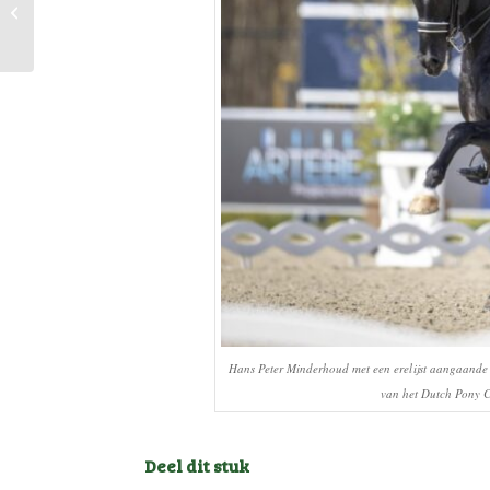
Jeugdjury cursus 2024
Hans Peter Minderhoud met een erelijst aangaande zijn
van het Dutch Pony C
Deel dit stuk