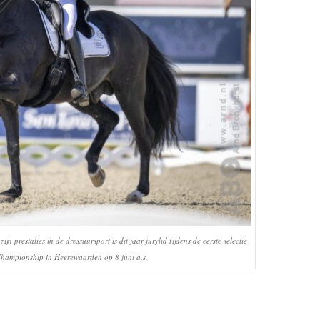
 prestaties in de dressuursport is dit jaar jurylid tijdens de eerste selectie
hampionship in Heerewaarden op 8 juni a.s.