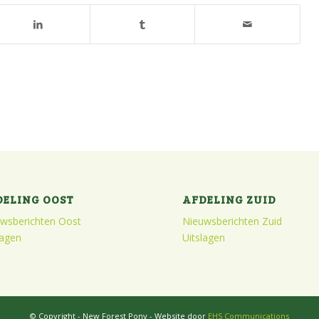
DELING OOST
AFDELING ZUID
wsberichten Oost
Nieuwsberichten Zuid
lagen
Uitslagen
© Copyright - New Forest Pony - Website door
EHS Communications