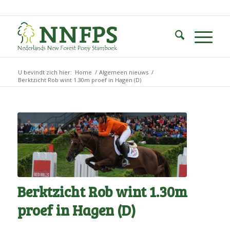
U bevindt zich hier:
Home
/
Algemeen nieuws
/
Berktzicht Rob wint 1.30m proef in Hagen (D)
Berktzicht Rob wint 1.30m
proef in Hagen (D)