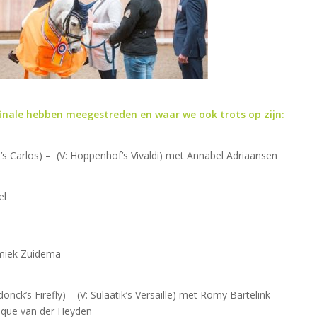
e finale hebben meegestreden en waar we ook trots op zijn:
 Carlos) – (V: Hoppenhof’s Vivaldi) met Annabel Adriaansen
el
miek Zuidema
ck’s Firefly) – (V: Sulaatik’s Versaille) met Romy Bartelink
nique van der Heyden