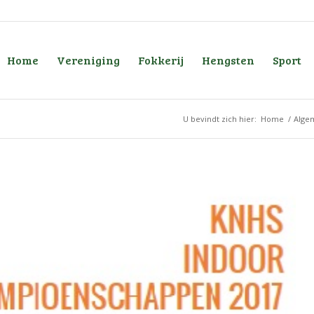
Home
Vereniging
Fokkerij
Hengsten
Sport
U bevindt zich hier:
Home
/
Alge