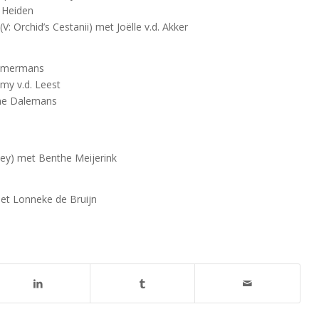
 Heiden
: Orchid’s Cestanii) met Joëlle v.d. Akker
Timmermans
imy v.d. Leest
anne Dalemans
ley) met Benthe Meijerink
et Lonneke de Bruijn