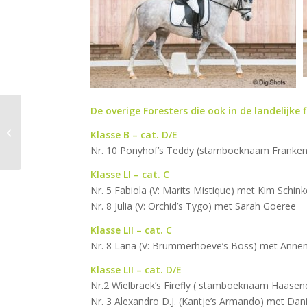
De overige Foresters die ook in de landelijk
Voorjaarsledenvergadering
Klasse B – cat. D/E
Regio Oost (gewijzigd)
Nr. 10 Ponyhof’s Teddy (stamboeknaam Franken’s
Klasse LI – cat. C
Nr. 5 Fabiola (V: Marits Mistique) met Kim Schink
Nr. 8 Julia (V: Orchid’s Tygo) met Sarah Goeree
Klasse LII – cat. C
Nr. 8 Lana (V: Brummerhoeve’s Boss) met Anne
Klasse LII – cat. D/E
Nr.2 Wielbraek’s Firefly ( stamboeknaam Haasendon
Nr. 3 Alexandro D.J. (Kantje’s Armando) met Da