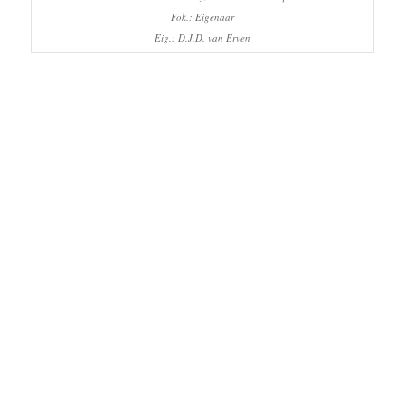
Fok.: Eigenaar
Eig.: D.J.D. van Erven