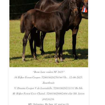
“Beste Late veulen NF 2025”
16 Hijker Forest Cooper, 528018020250144 Vb. , 12-06-2025,
Zwartbruin
V: Dreams Cooper V de Loensdelle, 528018020211131 He.Stb.
M: Hijker Forest Coco Chanel, 528018020062404 elite Stb. kroon
pref ps.f.m.
MV: Valentino, He.Imp. 81 pref ps.f.h.