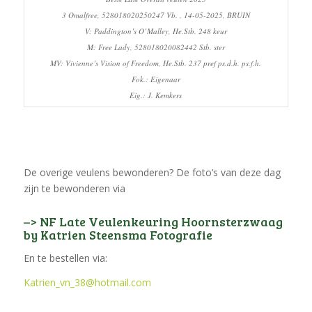
3 Omalfree, 528018020250247 Vb. , 14-05-2025, BRUIN
V: Paddington’s O’Malley, He.Stb. 248 keur
M: Free Lady, 528018020082442 Stb. ster
MV: Vivienne’s Vision of Freedom, He.Stb. 237 pref ps.d.h. ps.f.h.
Fok.: Eigenaar
Eig.: J. Kemkers
De overige veulens bewonderen? De foto’s van deze dag
zijn te bewonderen via
–> NF Late Veulenkeuring Hoornsterzwaag
by Katrien Steensma Fotografie
En te bestellen via:
Katrien_vn_38@hotmail.com