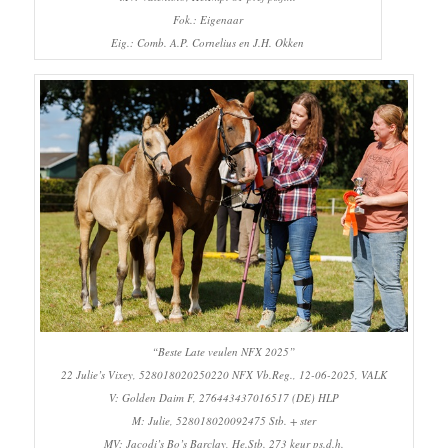
Fok.: Eigenaar
Eig.: Comb. A.P. Cornelius en J.H. Okken
“Beste Late veulen NFX 2025”
22 Julie’s Vixey, 528018020250220 NFX Vb.Reg., 12-06-2025, VALK
V: Golden Daim F, 276443437016517 (DE) HLP
M: Julie, 528018020092475 Stb. + ster
MV: Jacodi’s Bo’s Barclay, He.Stb. 273 keur ps.d.h.