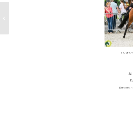
Centrale Merrie
Keuring 27 juli 2024
ALGEME
M:
Fo
Eigenaar: