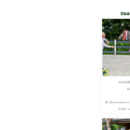
Onz
ALGEME
Ko
M: Koetsiershoeve
Fokker e