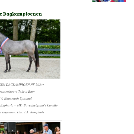
e Dagkampioenen
EN DAGKAMPIOEN NF 2024:
etsiershoeve Take it Easy
V: Knavesash Spiritual
 Euphoria – MV: Bovenheigraaf’s Camillo
n Eigenaar: Dhr. J.A. Kamphuis