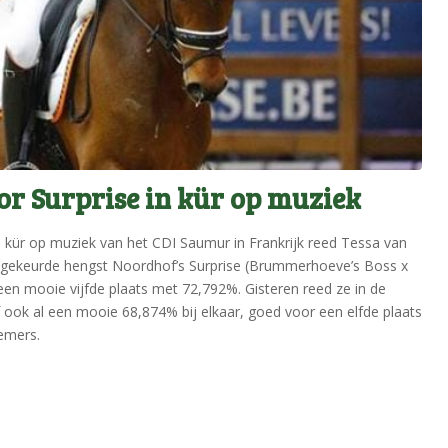
or Surprise in kür op muziek
e kür op muziek van het CDI Saumur in Frankrijk reed Tessa van
gekeurde hengst Noordhof’s Surprise (Brummerhoeve’s Boss x
een mooie vijfde plaats met 72,792%. Gisteren reed ze in de
f ook al een mooie 68,874% bij elkaar, goed voor een elfde plaats
emers.