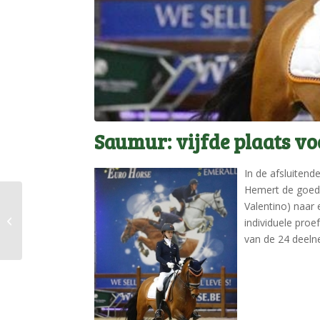
Saumur: vijfde plaats vo
In de afsluitend
Hemert de goed
Zevende plaats
Valentino) naar 
Noordhof’s Surprise in
individuele proe
Saumur, Frankrijk
van de 24 deeln