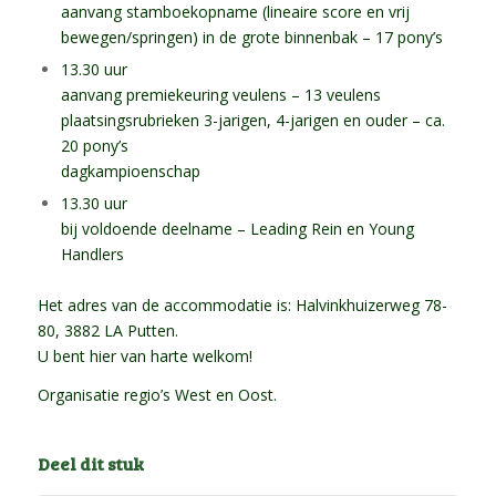
aanvang stamboekopname (lineaire score en vrij
bewegen/springen) in de grote binnenbak – 17 pony’s
13.30 uur
aanvang premiekeuring veulens – 13 veulens
plaatsingsrubrieken 3-jarigen, 4-jarigen en ouder – ca.
20 pony’s
dagkampioenschap
13.30 uur
bij voldoende deelname – Leading Rein en Young
Handlers
Het adres van de accommodatie is: Halvinkhuizerweg 78-
80, 3882 LA Putten.
U bent hier van harte welkom!
Organisatie regio’s West en Oost.
Deel dit stuk