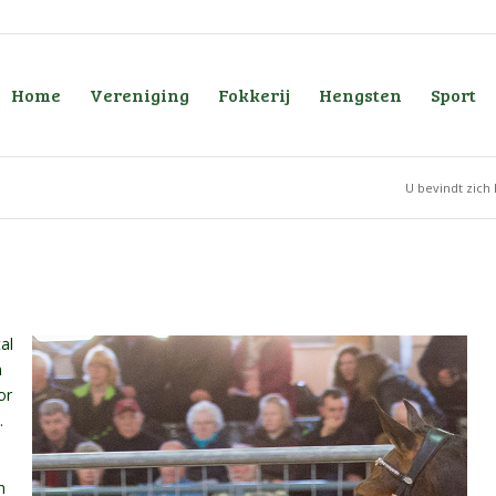
Home
Vereniging
Fokkerij
Hengsten
Sport
U bevindt zich 
al
n
or
.
n