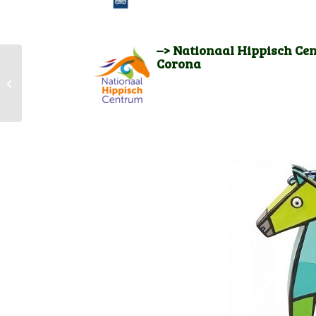
–>
Nationaal Hippisch Cen
Corona
CHK 2022 – een tipje
van de sluier:
deelnemers Rubriek 1