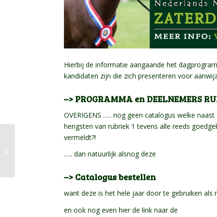
Hierbij de informatie aangaande het dagprogra
kandidaten zijn die zich presenteren voor aanwij
–> PROGRAMMA en DEELNEMERS RUB
OVERIGENS ….. nog geen catalogus welke naast d
hengsten van rubriek 1 tevens alle reeds goedge
vermeldt?!
CATALOGUS /
KATALOG / CATALOG –
….. dan natuurlijk alsnog deze
CHK 20 februari 2021
–> Catalogus bestellen
want deze is het hele jaar door te gebruiken als 
en ook nog even hier de link naar de