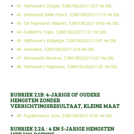
41 -Heihoeve’s Chopin, 528018020211207 He.Stb.
42 -Everwood Belle Foncé, 528018020211173 He.Stb.
43 -De Fluessen’s Maurits, 528018020211090 He.Stb.
44 -Subliem’s Topic, 528018020211121 He.Stb.
45 -Vlijthoeve’s Briljantje, 528018020211241 He.Stb.
46 -Grandeur, 528018020211234 He.Stb.
47 -Mutsaards Winston, 528018020211027 He.Stb.
48 -Heihoeve’s Neptunus, 528018020201120 He.Stb.
RUBRIEK 2.1B: 4-JARIGE OF OUDERE
HENGSTEN ZONDER
VERRICHTINGSRESULTAAT, KLEINE MAAT
49 -Suydermeers Dion, 528018020211030 He.Stb.
RUBRIEK 2.2A : 4 EN 5-JARIGE HENGSTEN