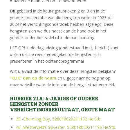
maat in de baan zien om te bewonderen.
Dit gebeurd in de keuringsrubrieken 2 en 3 en in de
gebruikspresentatie van die hengsten welke in 2023 of
2024 het verrichtingsonderzoek hebben afgelegd. Deze
hengsten zien we dus naast aan de hand ook in het
gebruik onder het zadel of in de aanspanning.
LET OP! In de dagindeling (onderstaand in dit bericht) kunt
u zien dat de reeds goedgekeurde hengsten zich
presenteren in het ochtendprogramma!
Wilt u alvast de informatie over deze hengsten bekijken?
“KLIK” dan op de naam
en u gaat naar de pagina op
onze website waar de info van de hengst staat vermeld.
RUBRIEK 2.1A: 4-JARIGE OF OUDERE
HENGSTEN ZONDER
VERRICHTINGSRESULTAAT, GROTE MAAT
39 -Charming Boy, 528018020211132 He.Stb.
40 -Westerveld’s Sylvester, 528018020211196 He.Stb.