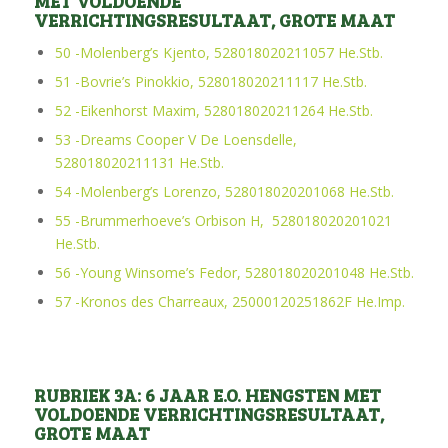
MET VOLDOENDE
VERRICHTINGSRESULTAAT, GROTE MAAT
50 -Molenberg’s Kjento, 528018020211057 He.Stb.
51 -Bovrie’s Pinokkio, 528018020211117 He.Stb.
52 -Eikenhorst Maxim, 528018020211264 He.Stb.
53 -Dreams Cooper V De Loensdelle,
528018020211131 He.Stb.
54 -Molenberg’s Lorenzo, 528018020201068 He.Stb.
55 -Brummerhoeve’s Orbison H, 528018020201021
He.Stb.
56 -Young Winsome’s Fedor, 528018020201048 He.Stb.
57 -Kronos des Charreaux, 25000120251862F He.Imp.
RUBRIEK 3A: 6 JAAR E.O. HENGSTEN MET
VOLDOENDE VERRICHTINGSRESULTAAT,
GROTE MAAT