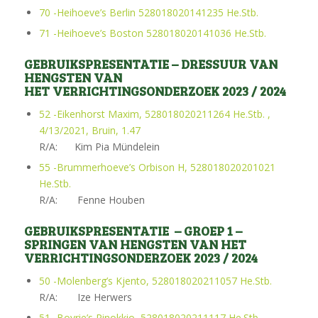
70 -Heihoeve’s Berlin 528018020141235 He.Stb.
71 -Heihoeve’s Boston 528018020141036 He.Stb.
GEBRUIKSPRESENTATIE – DRESSUUR VAN
HENGSTEN VAN
HET VERRICHTINGSONDERZOEK 2023 / 2024
52 -Eikenhorst Maxim, 528018020211264 He.Stb. ,
4/13/2021, Bruin, 1.47
R/A: Kim Pia Mündelein
55 -Brummerhoeve’s Orbison H, 528018020201021
He.Stb.
R/A: Fenne Houben
GEBRUIKSPRESENTATIE – GROEP 1 –
SPRINGEN VAN HENGSTEN VAN HET
VERRICHTINGSONDERZOEK 2023 / 2024
50 -Molenberg’s Kjento, 528018020211057 He.Stb.
R/A: Ize Herwers
51 -Bovrie’s Pinokkio, 528018020211117 He.Stb.