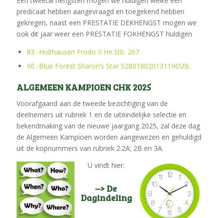
Een tweetal hengsten mogen we huldigen welke een
predicaat hebben aangevraagd en toegekend hebben
gekregen, naast een PRESTATIE DEKHENGST mogen we
ook dit jaar weer een PRESTATIE FOKHENGST huldigen
83 -Holthausen Frodo II He.Stb. 267
90 -Blue Forest Sharon’s Star 528018020131190Stb.
ALGEMEEN KAMPIOEN CHK 2025
Voorafgaand aan de tweede bezichtiging van de
deelnemers uit rubriek 1 en de uiteindelijke selectie en
bekendmaking van de nieuwe jaargang 2025, zal deze dag
de Algemeen Kampioen worden aangewezen en gehuldigd
uit de kopnummers van rubriek 2.2A; 2B en 3A.
U vindt hier:
–> De
Dagindeling