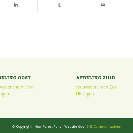
DELING OOST
AFDELING ZUID
wsberichten Oost
Nieuwsberichten Zuid
lagen
Uitslagen
© Copyright - New Forest Pony - Website door
EHS Communications