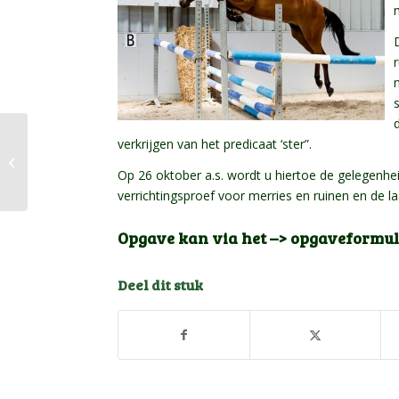
Hippiade mennen:
verkrijgen van het predicaat ‘ster”.
Goud voor
Sânbuorster Morris in
Op 26 oktober a.s. wordt u hiertoe de gelegenhei
het ZZ
verrichtingsproef voor merries en ruinen en de l
Opgave kan via het –> opgaveformul
Deel dit stuk