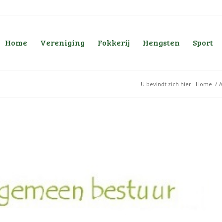
Home
Vereniging
Fokkerij
Hengsten
Sport
U bevindt zich hier:
Home
/