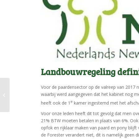
Landbouwregeling defini
Voor de paardensector op de valreep van 2017 n
Fokkerijmiddag
waarbij werd aangegeven dat het kabinet nog me
zaterdag 20 januari in
Brummen
e
heeft ook de 1
kamer ingestemd met het afscha
Voor onze leden heeft dit tot gevolg dat men ov
21% BTW moeten betalen in plaats van 6%. Ook h
opfok en rijklaar maken van paard en pony blijft v
de Forester verandert niet, dit is namelijk geen d