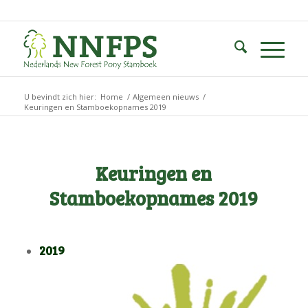
U bevindt zich hier:
Home
/
Algemeen nieuws
/
Keuringen en Stamboekopnames 2019
Keuringen en
Stamboekopnames 2019
2019