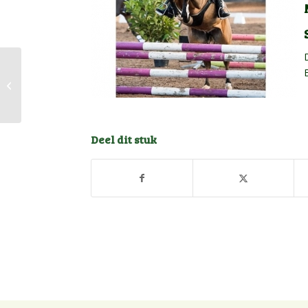
Waaauuw ik heb echt
een Super Champ
Deel dit stuk