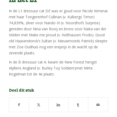
In de L1 dressuur cat DE was er goud voor Nicole Kimenai
met haar Tongerenhof Cullinan (v. Kulbergs Timor)
74,839%, zilver voor Nando III (v. Noordhofs Surprise)
gereden door Nina van Rooij en brons voor Naita van der
Velden met Make me proud (v. Holthausen Frodo). Good
old Haasendonck’s Sultan (v. Nieuwmoeds Patrick) sleepte
met Zoe Oudhuis nog een ereprijs in de wacht op de
zevende plaats.
In de B dressuur cat A. kwam de New Forest hengst
Idyllens Angland (v. Burley Toy Soldienr)met Mirte
Kogelman tot de 4e plaats.
Deel dit stuk