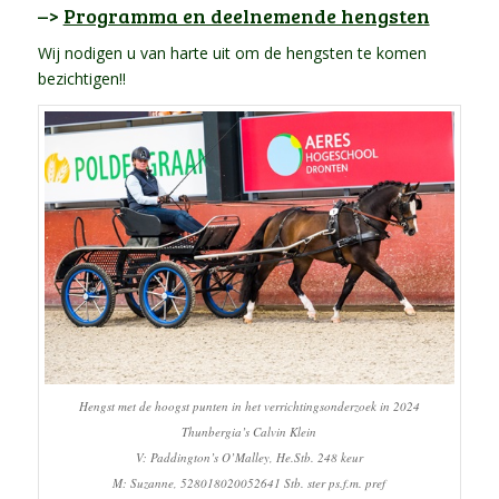
–>
Programma en deelnemende hengsten
Wij nodigen u van harte uit om de hengsten te komen
bezichtigen!!
Hengst met de hoogst punten in het verrichtingsonderzoek in 2024
Thunbergia’s Calvin Klein
V: Paddington’s O’Malley, He.Stb. 248 keur
M: Suzanne, 528018020052641 Stb. ster ps.f.m. pref