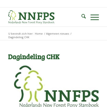
U bevindt zich hier:
Home
/
Algemeen nieuws
/
Dagindeling CHK
Dagindeling CHK