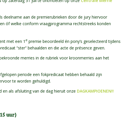
 u op zaterdag 31 juli te ontmoeten op onze
Centrale Merrie
ls deelname aan de premierubrieken door de jury hiervoor
nten óf welke conform vraagprogramma rechtstreeks konden
e
lent met een 1
premie beoordeeld én pony’s geselecteerd tijdens
redicaat “ster” behaalden en die acte de présence geven.
bekroonde merries in de rubriek voor kroonmerries aan het
afgelopen periode een fokpredicaat hebben behaald zijn
ervoor te worden gehuldigd.
 als afsluiting van de dag hieruit onze
DAGKAMPIOENEN!!
15 uur)