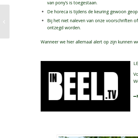
van pony’s is toegestaan.
De horeca is tijdens de keuring gewoon geope
Onze Centrale Merrie
Bij het niet naleven van onze voorschriften o
Keuring nadert – let
ontzegd worden.
op: zelf opgeven!
Wanneer we hier allemaal alert op zijn kunnen 
LE
Vo
We
–