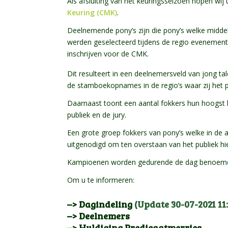
Als afsluiting van het keuringsseizoen hopen wij
Keuring (CMK)
.
Deelnemende pony’s zijn die pony’s welke midde
werden geselecteerd tijdens de regio eveneme
inschrijven voor de CMK.
Dit resulteert in een deelnemersveld van jong ta
de stamboekopnames in de regio’s waar zij het p
Daarnaast toont een aantal fokkers hun hoogst 
publiek en de jury.
Een grote groep fokkers van pony’s welke in de 
uitgenodigd om ten overstaan van het publiek hi
Kampioenen worden gedurende de dag benoemd en
Om u te informeren:
–> Dagindeling
(Update 30-07-2021 11:
–> Deelnemers
–> Huldiging Predicaatmerries