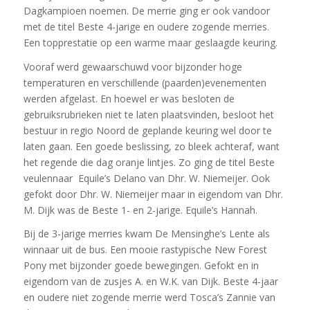
Dagkampioen noemen. De merrie ging er ook vandoor
met de titel Beste 4-jarige en oudere zogende merries.
Een topprestatie op een warme maar geslaagde keuring.
Vooraf werd gewaarschuwd voor bijzonder hoge
temperaturen en verschillende (paarden)evenementen
werden afgelast. En hoewel er was besloten de
gebruiksrubrieken niet te laten plaatsvinden, besloot het
bestuur in regio Noord de geplande keuring wel door te
laten gaan. Een goede beslissing, zo bleek achteraf, want
het regende die dag oranje lintjes. Zo ging de titel Beste
veulennaar Equile’s Delano van Dhr. W. Niemeijer. Ook
gefokt door Dhr. W. Niemeijer maar in eigendom van Dhr.
M. Dijk was de Beste 1- en 2-jarige. Equile’s Hannah.
Bij de 3-jarige merries kwam De Mensinghe’s Lente als
winnaar uit de bus. Een mooie rastypische New Forest
Pony met bijzonder goede bewegingen. Gefokt en in
eigendom van de zusjes A. en W.K. van Dijk. Beste 4-jaar
en oudere niet zogende merrie werd Tosca’s Zannie van