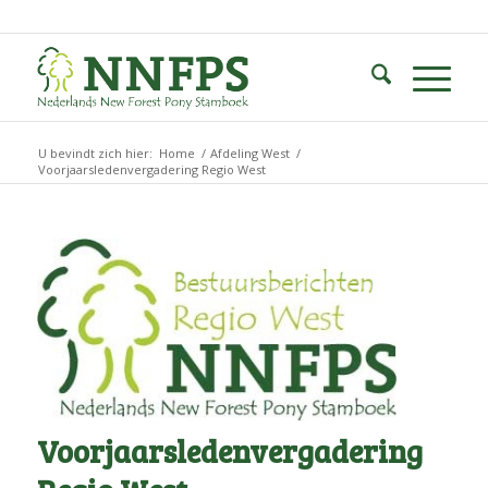
U bevindt zich hier:
Home
/
Afdeling West
/
Voorjaarsledenvergadering Regio West
Voorjaarsledenvergadering