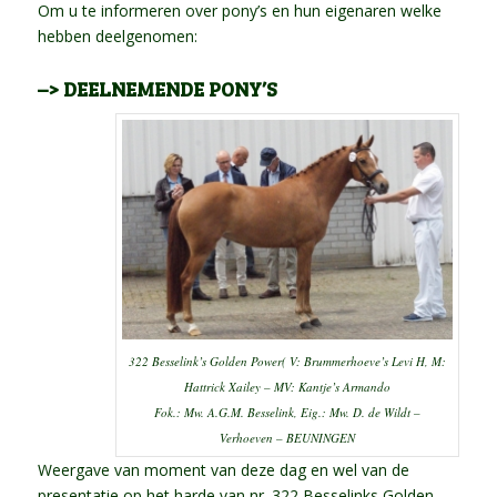
Om u te informeren over pony’s en hun eigenaren welke
hebben deelgenomen:
–> DEELNEMENDE PONY’S
322 Besselink’s Golden Power( V: Brummerhoeve’s Levi H, M:
Hattrick Xailey – MV: Kantje’s Armando
Fok.: Mw. A.G.M. Besselink, Eig.: Mw. D. de Wildt –
Verhoeven – BEUNINGEN
Weergave van moment van deze dag en wel van de
presentatie op het harde van nr. 322 Besselinks Golden