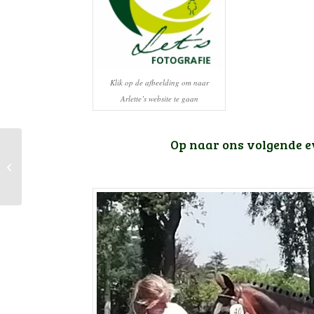
Klik op de afbeelding om naar
Arlette’s website te gaan
Op naar ons volgende ev
Stamboekopname en
Regionale Keuring
Zuid