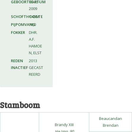
GEBOORTEDATUM
16-05-
2009
SCHOFTHOOGTE
1.45M
PIJPOMVANG
18,0
FOKKER
DHR.
A.F.
HAMOE
N, ELST
REDEN
2013
INACTIEF
GECAST
REERD
Stamboom
Beaucandan
Brandy XIII
Brendan
He.Imp. 90