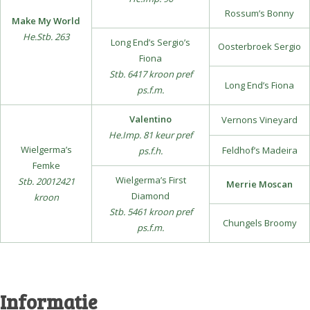
Rossum’s Bonny
Make My World
He.Stb. 263
Long End’s Sergio’s
Oosterbroek Sergio
Fiona
Stb. 6417 kroon pref
Long End’s Fiona
ps.f.m.
Valentino
Vernons Vineyard
He.Imp. 81 keur pref
Wielgerma’s
Feldhof’s Madeira
ps.f.h.
Femke
Wielgerma’s First
Stb. 20012421
Merrie Moscan
Diamond
kroon
Stb. 5461 kroon pref
Chungels Broomy
ps.f.m.
Informatie