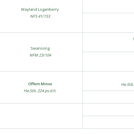
Wayland Loganberry
NFS 41/153
Swansong
NFM 23/104
Offem Minos
He.Stb.
He.Stb. 224 ps.d.h.