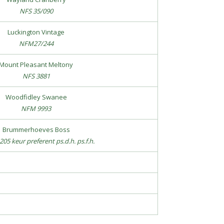
NFS 35/090
Luckington Vintage
NFM27/244
Mount Pleasant Meltony
NFS 3881
Woodfidley Swanee
NFM 9993
Brummerhoeves Boss
205 keur preferent ps.d.h. ps.f.h.