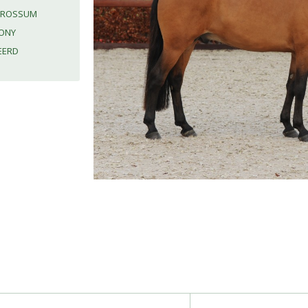
AN ROSSUM
ONY
EERD