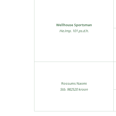
Wellhouse Sportsman
He.Imp. 101 ps.d.h.
Rossums Naomi
Stb. 982520 kroon