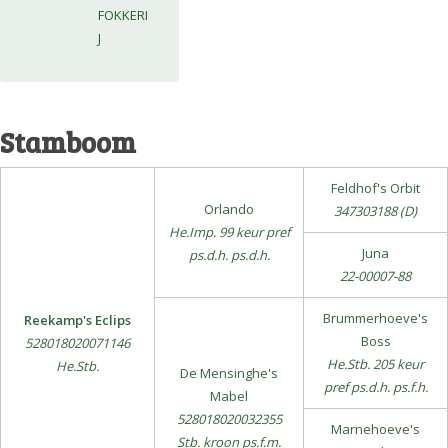
FOKKERI
J
Stamboom
Feldhof's Orbit
Orlando
347303188 (D)
He.Imp. 99 keur pref
Juna
ps.d.h. ps.d.h.
22-00007-88
Brummerhoeve's
Reekamp's Eclips
Boss
528018020071146
He.Stb. 205 keur
He.Stb.
De Mensinghe's
pref ps.d.h. ps.f.h.
Mabel
528018020032355
Marnehoeve's
Stb. kroon ps.f.m.