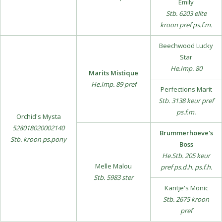
Emily
Stb. 6203 elite
kroon pref ps.f.m.
Beechwood Lucky
Star
He.Imp. 80
Marits Mistique
He.Imp. 89 pref
Perfections Marit
Stb. 3138 keur pref
ps.f.m.
Orchid's Mysta
528018020002140
Brummerhoeve's
Stb. kroon ps.pony
Boss
He.Stb. 205 keur
Melle Malou
pref ps.d.h. ps.f.h.
Stb. 5983 ster
Kantje's Monic
Stb. 2675 kroon
pref