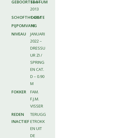
GEBOORTEDATUM
14-04-
2013
SCHOFTHOOGTE
1.48M
PIJPOMVANG
18
NIVEAU
JANUARI
2022 –
DRESSU
UR ZI /
SPRING
EN CAT.
D – 0.90
M
FOKKER
FAM.
F.J.M.
VISSER
REDEN
TERUGG
INACTIEF
ETROKK
EN UIT
DE