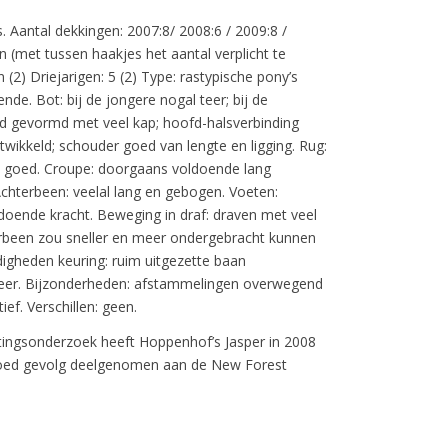
. Aantal dekkingen: 2007:8/ 2008:6 / 2009:8 /
 (met tussen haakjes het aantal verplicht te
n (2) Driejarigen: 5 (2) Type: rastypische pony’s
nde. Bot: bij de jongere nogal teer; bij de
ed gevormd met veel kap; hoofd-halsverbinding
twikkeld; schouder goed van lengte en ligging. Rug:
e goed. Croupe: doorgaans voldoende lang
chterbeen: veelal lang en gebogen. Voeten:
doende kracht. Beweging in draf: draven met veel
rbeen zou sneller en meer ondergebracht kunnen
igheden keuring: ruim uitgezette baan
eer. Bijzonderheden: afstammelingen overwegend
ief. Verschillen: geen.
ingsonderzoek heeft Hoppenhof’s Jasper in 2008
 goed gevolg deelgenomen aan de New Forest