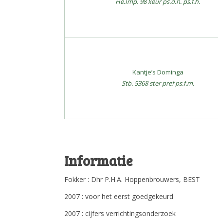
He.Imp. 98 keur ps.d.h. ps.f.h.
Kantje’s Dominga
Stb. 5368 ster pref ps.f.m.
Informatie
Fokker : Dhr P.H.A. Hoppenbrouwers, BEST
2007 : voor het eerst goedgekeurd
2007 : cijfers verrichtingsonderzoek