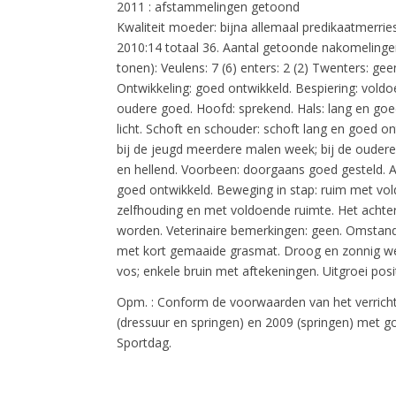
2011 : afstammelingen getoond
Kwaliteit moeder: bijna allemaal predikaatmerries
2010:14 totaal 36. Aantal getoonde nakomelingen
tonen): Veulens: 7 (6) enters: 2 (2) Twenters: gee
Ontwikkeling: goed ontwikkeld. Bespiering: voldoe
oudere goed. Hoofd: sprekend. Hals: lang en go
licht. Schoft en schouder: schoft lang en goed on
bij de jeugd meerdere malen week; bij de ouder
en hellend. Voorbeen: doorgaans goed gesteld. A
goed ontwikkeld. Beweging in stap: ruim met vol
zelfhouding en met voldoende ruimte. Het achte
worden. Veterinaire bemerkingen: geen. Omstand
met kort gemaaide grasmat. Droog en zonnig w
vos; enkele bruin met aftekeningen. Uitgroei posit
Opm. : Conform de voorwaarden van het verricht
(dressuur en springen) en 2009 (springen) met
Sportdag.