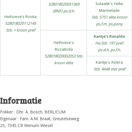
Sulaatik's Yellie
528018020051369
Marmelade
(BNF) ps.d.h.
Heihoeve’s Rosita
Stb. 5751 elite kroon
528018020112145
ps.f.m. ps.pony
Stb. + kroon pref
Kantje's Ronaldo
Heihoeve's
He.Stb. 197 pref.
Rozalinda
ps.d.h. ps.f.h.
528018020002053 Stb.
Kantje's Astera
kroon elite
Stb. 4648 ster pref
Informatie
Fokker : Dhr. A. Bosch, BERLICUM
Eigenaar : Fam. A.M. Braat, Greutelseweg
25, 7345 CR Wenum-Wiesel