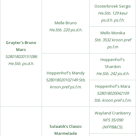
Oosterbroek Sergio
He.Stb. 129 keur
ps.d.h. ps.f.h.
Melle Bruno
He.Stb. 220 ps.d.h.
Mello Monika
Stb. 3532 kroon pref
Gruyter's Bruno
ps.f.m
Mars
528018020151086
Hoppenhof's
He.Stb. ps.d.h.
Shardon
Hoppenhof's Mandy
He.Stb. 242 ps.d.h.
528018020102149 Stb.
Hoppenhof's Mara
kroon pref ps.f.m.
528018020042109
Stb. kroon pref s.f.m.
Wayland Cranberry
NFS 35/090
Sulaatik's Classic
(NFPB&CS).
Marmelade