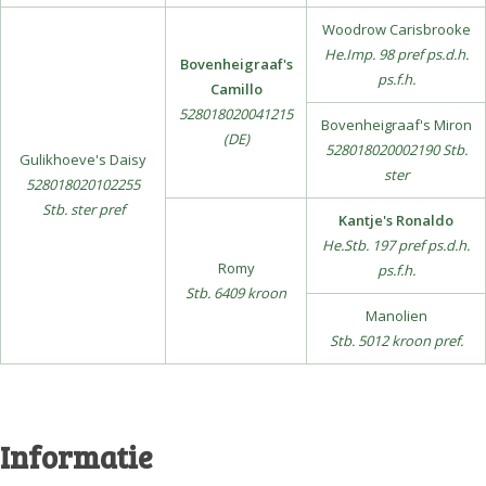
Woodrow Carisbrooke
He.Imp. 98 pref ps.d.h.
Bovenheigraaf's
ps.f.h.
Camillo
528018020041215
Bovenheigraaf's Miron
(DE)
528018020002190 Stb.
Gulikhoeve's Daisy
ster
528018020102255
Stb. ster pref
Kantje's Ronaldo
He.Stb. 197 pref ps.d.h.
Romy
ps.f.h.
Stb. 6409 kroon
Manolien
Stb. 5012 kroon pref.
Informatie