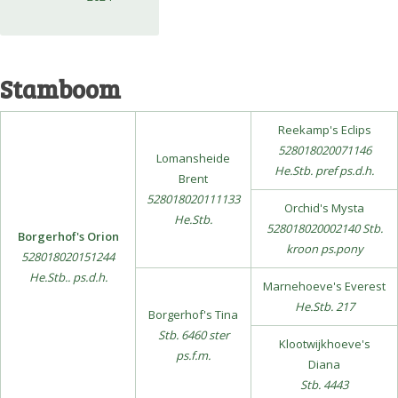
Stamboom
Reekamp's Eclips
528018020071146
Lomansheide
He.Stb. pref ps.d.h.
Brent
528018020111133
Orchid's Mysta
He.Stb.
528018020002140 Stb.
Borgerhof's Orion
kroon ps.pony
528018020151244
He.Stb.. ps.d.h.
Marnehoeve's Everest
He.Stb. 217
Borgerhof's Tina
Stb. 6460 ster
Klootwijkhoeve's
ps.f.m.
Diana
Stb. 4443