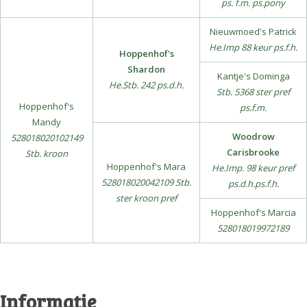
ps. f.m. ps.pony
Nieuwmoed's Patrick
He.Imp 88 keur ps.f.h.
Hoppenhof's
Shardon
Kantje's Dominga
He.Stb. 242 ps.d.h.
Stb. 5368 ster pref
Hoppenhof's
ps.f.m.
Mandy
Woodrow
528018020102149
Carisbrooke
Stb. kroon
Hoppenhof's Mara
He.Imp. 98 keur pref
528018020042109 Stb.
ps.d.h.ps.f.h.
ster kroon pref
Hoppenhof's Marcia
528018019972189
Informatie