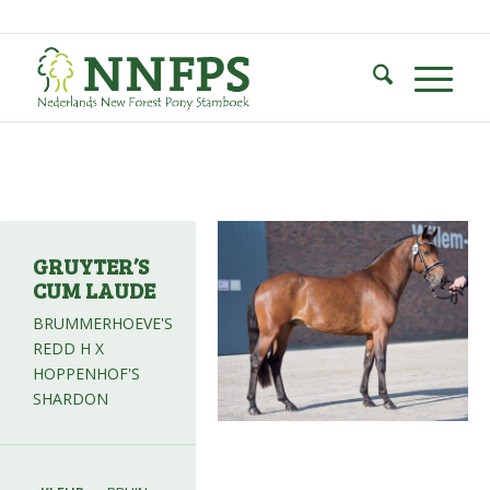
GRUYTER’S
CUM LAUDE
BRUMMERHOEVE'S
REDD H X
HOPPENHOF'S
SHARDON