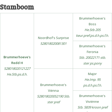
Stamboom
Brummerhoeve's
Boss
He.Stb 205
keur.pref.ps.d.h.ps.f.h.
Noordhof's Surprise
528018020081301
Brummerhoeve's
Feronia
Brummerhoeve's
Stb. 20022171 stb.
Redd H
ster ps.pony
528018020121227
Major
He.Stb.ps.d.h.
He.Imp. 95
Brummerhoeve's
ps.d.h.ps.f.h.
Viënna
Brummerhoeve's
528018020052190 Stb.
Viviënne
ster pref
Stb. 5839 kroon pref