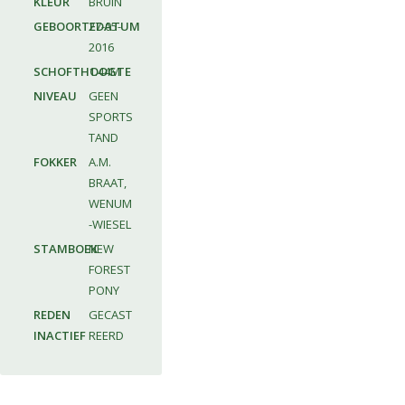
KLEUR
BRUIN
GEBOORTEDATUM
27-05-
2016
SCHOFTHOOGTE
1.44M
NIVEAU
GEEN
SPORTS
TAND
FOKKER
A.M.
BRAAT,
WENUM
-WIESEL
STAMBOEK
NEW
FOREST
PONY
REDEN
GECAST
INACTIEF
REERD