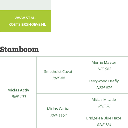
WWW.STAL-
KOETSIERSHOEVE.NL
Stamboom
Merrie Master
NFS 962
Smethulst Cavat
RNF 44
Ferrywood Firefly
NFM 624
Miclas Activ
RNF 100
Miclas Micado
RNF 76
Miclas Carba
RNF 1164
Bridgelea Blue Haze
RNF 124