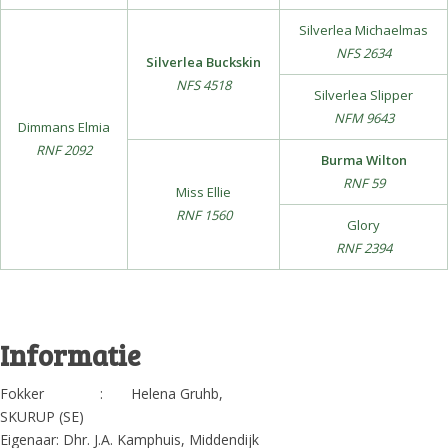
Silverlea Michaelmas
NFS 2634
Silverlea Buckskin
NFS 4518
Silverlea Slipper
NFM 9643
Dimmans Elmia
RNF 2092
Burma Wilton
RNF 59
Miss Ellie
RNF 1560
Glory
RNF 2394
Informatie
Fokker : Helena Gruhb,
SKURUP (SE)
Eigenaar: Dhr. J.A. Kamphuis, Middendijk