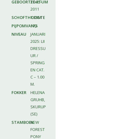
GEBOORTEDATUM
21-05-
2011
SCHOFTHOOGTE
1.39M
PIJPOMVANG
17,5
NIVEAU
JANUARI
2025: LII
DRESSU
UR /
SPRING
EN CAT.
C – 1.00
M.
FOKKER
HELENA
GRUHB,
SKURUP
(SE)
STAMBOEK
NEW
FOREST
PONY