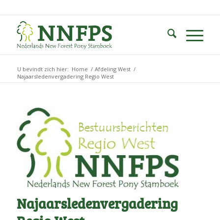
U bevindt zich hier:
Home
/
Afdeling West
/
Najaarsledenvergadering Regio West
Najaarsledenvergadering