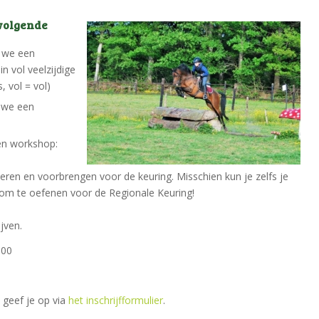
 volgende
n we een
in vol veelzijdige
, vol = vol)
 we een
en workshop:
eren en voorbrengen voor de keuring. Misschien kun je zelfs je
 om te oefenen voor de Regionale Keuring!
jven.
,00
 geef je op via
het inschrijfformulier
.