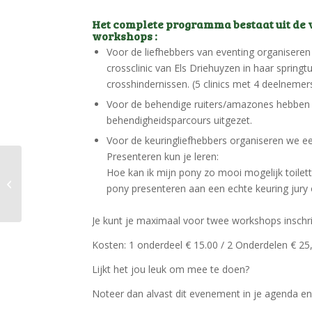
Het complete programma bestaat uit de
workshops :
Voor de liefhebbers van eventing organisere
crossclinic van Els Driehuyzen in haar springtu
crosshindernissen. (5 clinics met 4 deelnemers
Voor de behendige ruiters/amazones hebben
behendigheidsparcours uitgezet.
Voor de keuringliefhebbers organiseren we e
Presenteren kun je leren:
Hoe kan ik mijn pony zo mooi mogelijk toilett
Penningmeester
pony presenteren aan een echte keuring jury
gezocht
Je kunt je maximaal voor twee workshops inschri
Kosten: 1 onderdeel € 15.00 / 2 Onderdelen € 25
Lijkt het jou leuk om mee te doen?
Noteer dan alvast dit evenement in je agenda en