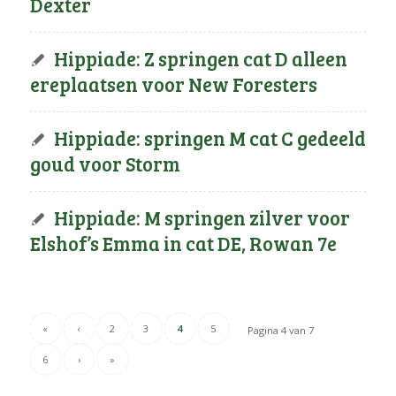
Dexter
Hippiade: Z springen cat D alleen
ereplaatsen voor New Foresters
Hippiade: springen M cat C gedeeld
goud voor Storm
Hippiade: M springen zilver voor
Elshof’s Emma in cat DE, Rowan 7e
«
‹
2
3
4
5
Pagina 4 van 7
6
›
»