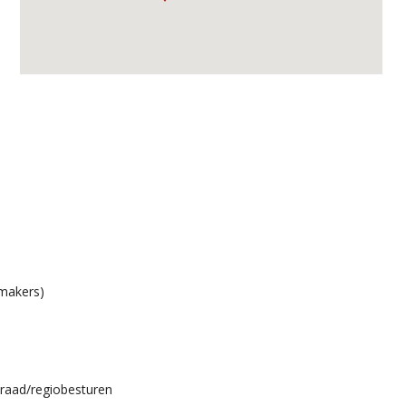
emakers)
kraad/regiobesturen