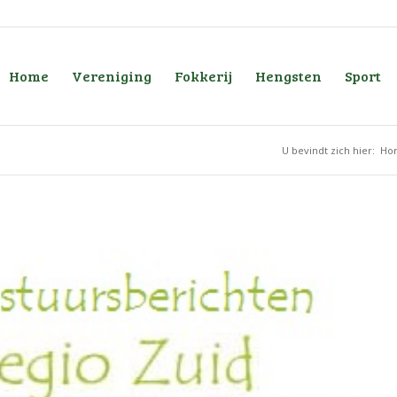
Home
Vereniging
Fokkerij
Hengsten
Sport
U bevindt zich hier:
Ho