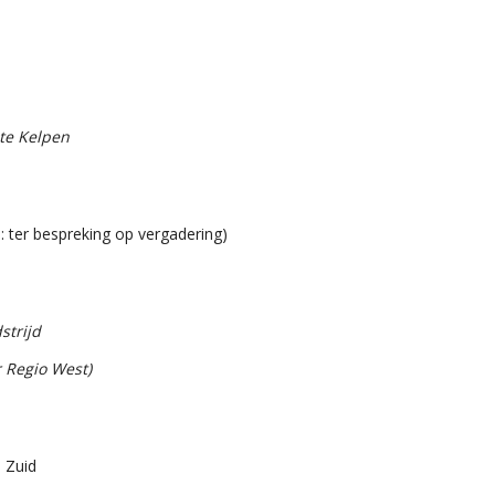
te Kelpen
: ter bespreking op vergadering)
trijd
r Regio West)
o Zuid