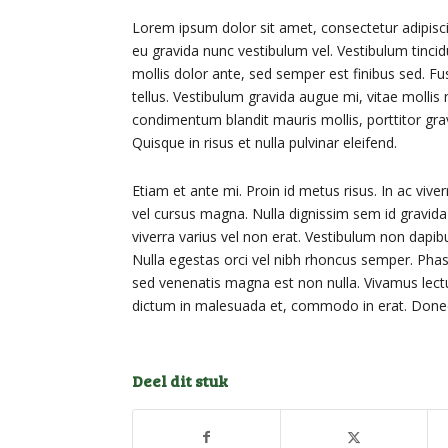
Lorem ipsum dolor sit amet, consectetur adipiscin
eu gravida nunc vestibulum vel. Vestibulum tincidu
mollis dolor ante, sed semper est finibus sed. F
tellus. Vestibulum gravida augue mi, vitae mollis 
condimentum blandit mauris mollis, porttitor grav
Quisque in risus et nulla pulvinar eleifend.
Etiam et ante mi. Proin id metus risus. In ac vive
vel cursus magna. Nulla dignissim sem id gravida 
viverra varius vel non erat. Vestibulum non dapi
Nulla egestas orci vel nibh rhoncus semper. Phase
sed venenatis magna est non nulla. Vivamus lectus
dictum in malesuada et, commodo in erat. Donec
Deel dit stuk