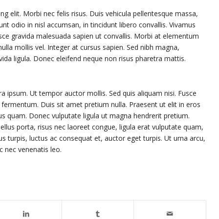
g elit. Morbi nec felis risus. Duis vehicula pellentesque massa,
nt odio in nisl accumsan, in tincidunt libero convallis. Vivamus
usce gravida malesuada sapien ut convallis. Morbi at elementum
nulla mollis vel. Integer at cursus sapien. Sed nibh magna,
ida ligula. Donec eleifend neque non risus pharetra mattis.
rra ipsum. Ut tempor auctor mollis. Sed quis aliquam nisi. Fusce
fermentum. Duis sit amet pretium nulla. Praesent ut elit in eros
bus quam. Donec vulputate ligula ut magna hendrerit pretium.
llus porta, risus nec laoreet congue, ligula erat vulputate quam,
 turpis, luctus ac consequat et, auctor eget turpis. Ut urna arcu,
 nec venenatis leo.