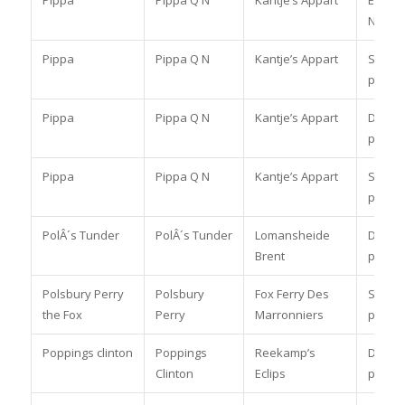
Pippa
Pippa Q N
Kantje’s Appart
Eventi
Nat/Int
Pippa
Pippa Q N
Kantje’s Appart
Spring
pony
Pippa
Pippa Q N
Kantje’s Appart
Dress
pony
Pippa
Pippa Q N
Kantje’s Appart
Spring
pony
PolÂ´s Tunder
PolÂ´s Tunder
Lomansheide
Dress
Brent
pony
Polsbury Perry
Polsbury
Fox Ferry Des
Spring
the Fox
Perry
Marronniers
pony
Poppings clinton
Poppings
Reekamp’s
Dress
Clinton
Eclips
pony