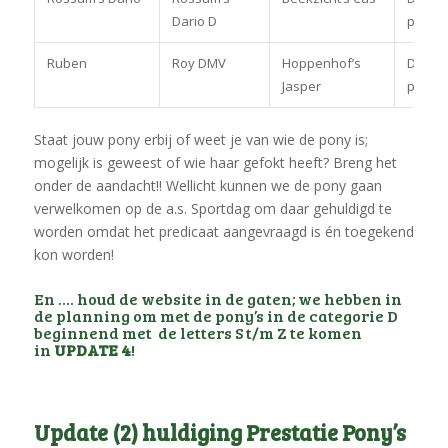
Dario D
pony
Ruben
Roy DMV
Hoppenhof’s
Dress
Jasper
pony
Staat jouw pony erbij of weet je van wie de pony is;
mogelijk is geweest of wie haar gefokt heeft? Breng het
onder de aandacht!! Wellicht kunnen we de pony gaan
verwelkomen op de a.s. Sportdag om daar gehuldigd te
worden omdat het predicaat aangevraagd is én toegekend
kon worden!
En …. houd de website in de gaten; we hebben in
de planning om met de pony’s in de categorie D
beginnend met de letters S t/m Z te komen
in
UPDATE 4
!
Update (2) huldiging Prestatie Pony’s