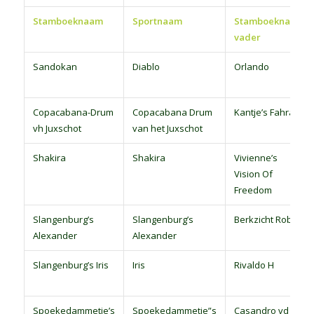
Stamboeknaam
Sportnaam
Stamboeknaam
vader
Sandokan
Diablo
Orlando
Copacabana-Drum
Copacabana Drum
Kantje’s Fahran
vh Juxschot
van het Juxschot
Shakira
Shakira
Vivienne’s
Vision Of
Freedom
Slangenburg’s
Slangenburg’s
Berkzicht Rob
Alexander
Alexander
Slangenburg’s Iris
Iris
Rivaldo H
Spoekedammetje’s
Spoekedammetje”s
Casandro vd