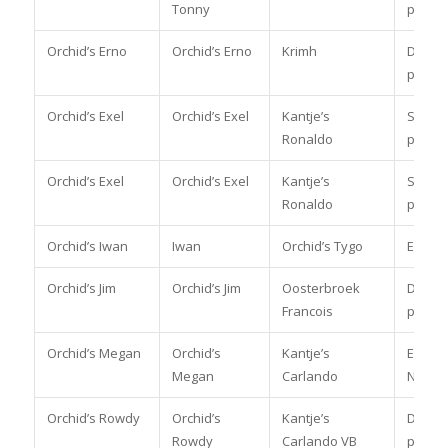
Tonny
pony
Orchid’s Erno
Orchid’s Erno
Krimh
Dress
pony
Orchid’s Exel
Orchid’s Exel
Kantje’s
Spring
Ronaldo
pony
Orchid’s Exel
Orchid’s Exel
Kantje’s
Spring
Ronaldo
pony
Orchid’s Iwan
Iwan
Orchid’s Tygo
Enkels
Orchid’s Jim
Orchid’s Jim
Oosterbroek
Dress
Francois
pony
Orchid’s Megan
Orchid’s
Kantje’s
Eventi
Megan
Carlando
Nat/Int
Orchid’s Rowdy
Orchid’s
Kantje’s
Dress
Rowdy
Carlando VB
pony