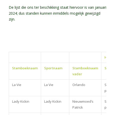
De lijst die ons ter beschikking staat hiervoor is van januari
2024; dus standen kunnen inmiddels mogelijk gewijzigd
zijn.
Hoogs
Stamboeknaam
Sportnaam
Stamboeknaam
Subdis
vader
La Vie
La Vie
Orlando
Spring
pony
Lady Kickin
Lady Kickin
Nieuwmoed’s
Spring
Patrick
pony