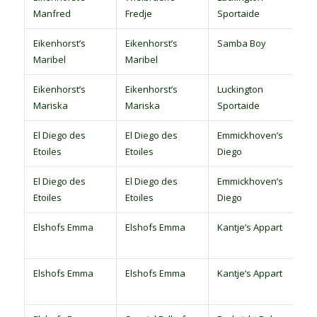
Manfred
Fredje
Sportaide
p
Eikenhorst’s
Eikenhorst’s
Samba Boy
D
Maribel
Maribel
p
Eikenhorst’s
Eikenhorst’s
Luckington
D
Mariska
Mariska
Sportaide
p
El Diego des
El Diego des
Emmickhoven’s
S
Etoiles
Etoiles
Diego
p
El Diego des
El Diego des
Emmickhoven’s
D
Etoiles
Etoiles
Diego
p
Elshofs Emma
Elshofs Emma
Kantje’s Appart
S
p
Elshofs Emma
Elshofs Emma
Kantje’s Appart
S
p