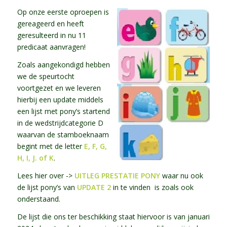
Op onze eerste oproepen is
gereageerd en heeft
geresulteerd in nu 11
predicaat aanvragen!
Zoals aangekondigd hebben
we de speurtocht
voortgezet en we leveren
hierbij een update middels
een lijst met pony’s startend
in de wedstrijdcategorie D
waarvan de stamboeknaam
begint met de letter
E, F, G,
H, I, J. of K
.
Lees hier over ->
UITLEG PRESTATIE PONY
waar nu ook
de lijst pony’s van
UPDATE 2
in te vinden is zoals ook
onderstaand.
De lijst die ons ter beschikking staat hiervoor is van januari