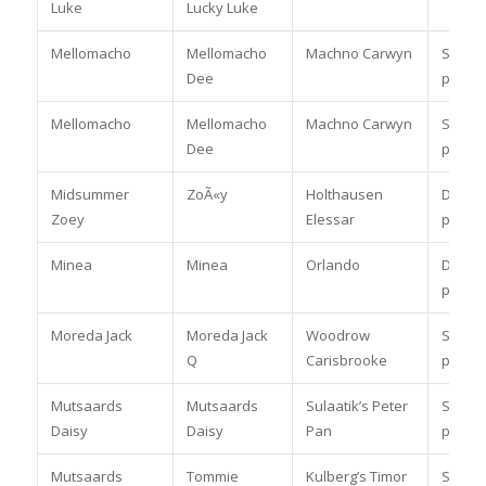
Luke
Lucky Luke
Mellomacho
Mellomacho
Machno Carwyn
Spring
Dee
pony
Mellomacho
Mellomacho
Machno Carwyn
Spring
Dee
pony
Midsummer
ZoÃ«y
Holthausen
Dress
Zoey
Elessar
paard
Minea
Minea
Orlando
Dress
pony
Moreda Jack
Moreda Jack
Woodrow
Spring
Q
Carisbrooke
pony
Mutsaards
Mutsaards
Sulaatik’s Peter
Spring
Daisy
Daisy
Pan
pony
Mutsaards
Tommie
Kulberg’s Timor
Spring