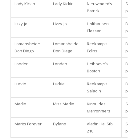
Lady Kickin
Lady Kickin
Nieuwmoed’s
Spring
Patrick
pony
lizzy-jo
Lizzy-Jo
Holthausen
Dress
Elessar
pony
Lomansheide
Lomansheide
Reekamp’s
Dress
Don Diego
Don Diego
Eclips
pony
Londen
Londen
Heihoeve’s
Dress
Boston
pony
Luckie
Luckie
Reekamp’s
Dress
Saladin
pony
Madie
Miss Madie
Kinou des
Spring
Marronniers
pony
Marits Forever
Dylano
Aladin He. Stb.
Spring
218
pony