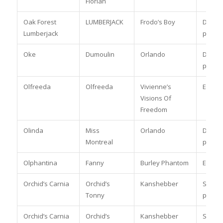
Florian
Oak Forest
LUMBERJACK
Frodo’s Boy
Dress
Lumberjack
pony
Oke
Dumoulin
Orlando
Dress
pony
Olfreeda
Olfreeda
Vivienne’s
Enkels
Visions Of
Freedom
Olinda
Miss
Orlando
Dress
Montreal
pony
Olphantina
Fanny
Burley Phantom
Enkels
Orchid’s Carnia
Orchid’s
Kanshebber
Spring
Tonny
paard
Orchid’s Carnia
Orchid’s
Kanshebber
Spring