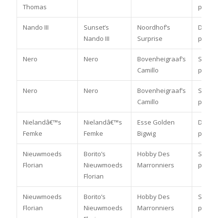
Thomas
pony
Nando III
Sunset’s
Noordhof’s
Dress
Nando III
Surprise
paard
Nero
Nero
Bovenheigraaf’s
Spring
Camillo
paard
Nero
Nero
Bovenheigraaf’s
Spring
Camillo
pony
Nielandâ€™s
Nielandâ€™s
Esse Golden
Dress
Femke
Femke
Bigwig
pony
Nieuwmoeds
Borito’s
Hobby Des
Spring
Florian
Nieuwmoeds
Marronniers
pony
Florian
Nieuwmoeds
Borito’s
Hobby Des
Spring
Florian
Nieuwmoeds
Marronniers
pony