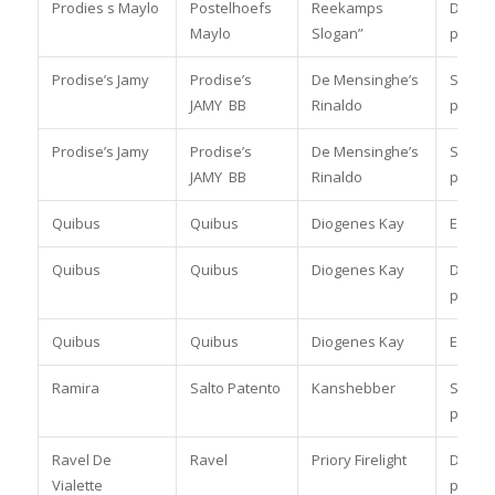
Prodies s Maylo
Postelhoefs
Reekamps
Dress
Maylo
Slogan”
paard
Prodise’s Jamy
Prodise’s
De Mensinghe’s
Spring
JAMY BB
Rinaldo
pony
Prodise’s Jamy
Prodise’s
De Mensinghe’s
Spring
JAMY BB
Rinaldo
pony
Quibus
Quibus
Diogenes Kay
Enkels
Quibus
Quibus
Diogenes Kay
Dress
pony
Quibus
Quibus
Diogenes Kay
Enkels
Ramira
Salto Patento
Kanshebber
Spring
pony
Ravel De
Ravel
Priory Firelight
Dress
Vialette
pony