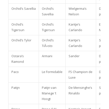
Orchid’s Savellia
Orchid’s
Wielgerma’s
Dress
Savellia
Nelson
pony
Orchid’s
Orchid’s
Kantje’s
Eventi
Tigersun
Tigersun
Carlando
Nat/Int
Orchid’s Tylor
Orchid’s
Kantje’s
Spring
TiÃ«sto
Carlando
pony
Ostara’s
Armani
Sander
Dress
Ramond
pony
Paco
Le Formidable
FS Champion de
Dress
Luxe
pony
Patijn
Patijn van
De Mensinghe’s
Spring
Manege ’t
Rinaldo
pony
Hoogt