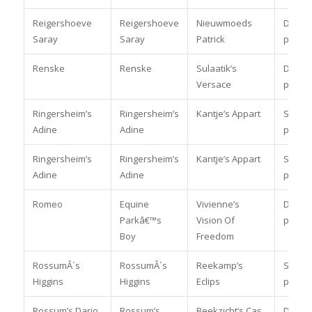
Reigershoeve
Reigershoeve
Nieuwmoeds
Dress
Saray
Saray
Patrick
pony
Renske
Renske
Sulaatik’s
Dress
Versace
pony
Ringersheim’s
Ringersheim’s
Kantje’s Appart
Spring
Adine
Adine
pony
Ringersheim’s
Ringersheim’s
Kantje’s Appart
Spring
Adine
Adine
pony
Romeo
Equine
Vivienne’s
Dress
Parkâ€™s
Vision Of
pony
Boy
Freedom
RossumÂ´s
RossumÂ´s
Reekamp’s
Spring
Higgins
Higgins
Eclips
pony
Rossum’s Dario
Rossum’s
Beekzicht’s Cas
Dress