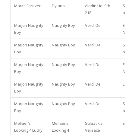
Marits Forever
Dylano
Aladin He. Stb.
Spring
218
pony
Marjon Naughty
Naughty Boy
Verdi De
Eventi
Boy
Nat/Int
Marjon Naughty
Naughty Boy
Verdi De
Spring
Boy
pony
Marjon Naughty
Naughty Boy
Verdi De
Eventi
Boy
Nat/Int
Marjon Naughty
Naughty Boy
Verdi De
Eventi
Boy
Marjon Naughty
Naughty Boy
Verdi De
Spring
Boy
pony
Mellaer’s
Mellaer’s
Sulaatik’s
Enkels
Looking 4 Lucky
Looking 4
Versace