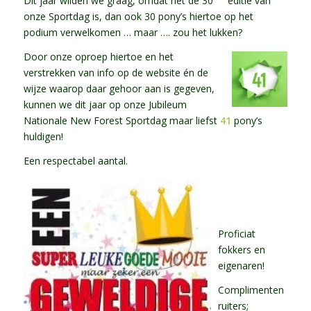
Dit jaar wilden we graag, omdat het de 30
editie van
onze Sportdag is, dan ook 30 pony’s hiertoe op het
podium verwelkomen … maar …. zou het lukken?
Door onze oproep hiertoe en het
verstrekken van info op de website én de
wijze waarop daar gehoor aan is gegeven,
kunnen we dit jaar op onze Jubileum
Nationale New Forest Sportdag maar liefst
41
pony’s
huldigen!
Een respectabel aantal.
Proficiat
fokkers en
eigenaren!
Complimenten
ruiters;