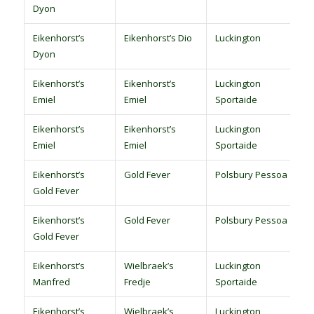
Dyon
p
Eikenhorst’s
Eikenhorst’s Dio
Luckington
S
Dyon
p
Eikenhorst’s
Eikenhorst’s
Luckington
S
Emiel
Emiel
Sportaide
p
Eikenhorst’s
Eikenhorst’s
Luckington
S
Emiel
Emiel
Sportaide
p
Eikenhorst’s
Gold Fever
Polsbury Pessoa
S
Gold Fever
p
Eikenhorst’s
Gold Fever
Polsbury Pessoa
S
Gold Fever
p
Eikenhorst’s
Wielbraek’s
Luckington
S
Manfred
Fredje
Sportaide
p
Eikenhorst’s
Wielbraek’s
Luckington
S