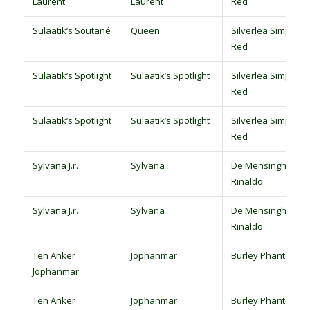
Laurent
Laurent
Red
Sulaatik’s Soutané
Queen
Silverlea Simply
Red
Sulaatik’s Spotlight
Sulaatik’s Spotlight
Silverlea Simply
Red
Sulaatik’s Spotlight
Sulaatik’s Spotlight
Silverlea Simply
Red
Sylvana J.r.
Sylvana
De Mensinghe’s
Rinaldo
Sylvana J.r.
Sylvana
De Mensinghe’s
Rinaldo
Ten Anker
Jophanmar
Burley Phantom
Jophanmar
Ten Anker
Jophanmar
Burley Phantom