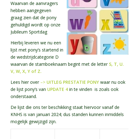
Waarvan de aanvragers
hebben aangegeven
graag zien dat de pony
gehuldigd wordt op onze
Jubileum Sportdag
Hierbij leveren we nu een
lijst met pony’s startend in
de wedstrijdcategorie D
waarvan de stamboeknaam begint met de letter
S, T, U.
V, W, X, Y of Z.
Lees hier over
–>
UITLEG PRESTATIE PONY
waar nu ook
de lijst pony’s van
UPDATE 4
in te vinden is zoals ook
onderstaand.
De lijst die ons ter beschikking staat hiervoor vanaf de
KNHS is van januari 2024; dus standen kunnen inmiddels
mogelijk gewijzigd zijn.