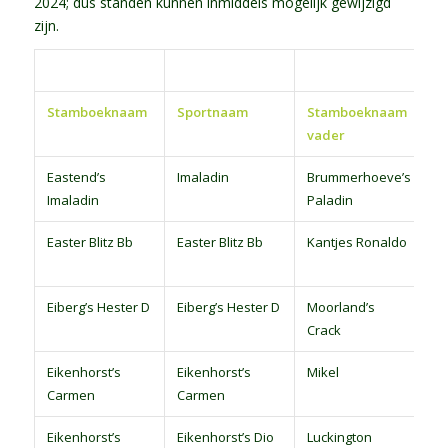
2024; dus standen kunnen inmiddels mogelijk gewijzigd
zijn.
Stamboeknaam
Sportnaam
Stamboeknaam
S
vader
Eastend’s
Imaladin
Brummerhoeve’s
D
Imaladin
Paladin
p
Easter Blitz Bb
Easter Blitz Bb
Kantjes Ronaldo
D
p
Eiberg’s Hester D
Eiberg’s Hester D
Moorland’s
D
Crack
p
Eikenhorst’s
Eikenhorst’s
Mikel
D
Carmen
Carmen
p
Eikenhorst’s
Eikenhorst’s Dio
Luckington
S