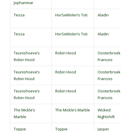
Jophanmar
Tessa
HorSeMolen’s Toti
Aladin
Tessa
HorSeMolen’s Toti
Aladin
Teunishoeve’s
Robin Hood
Oosterbroek
Robin Hood
Francois
Teunishoeve’s
Robin Hood
Oosterbroek
Robin Hood
Francois
Teunishoeve’s
Robin Hood
Oosterbroek
Robin Hood
Francois
The Mickle’s
The Mickle’s Marble
Wicked
Marble
Nightshift
Toppie
Toppie
Jasper