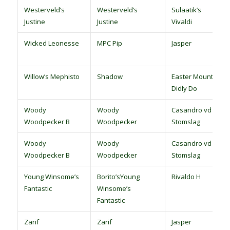
Westerveld’s
Westerveld’s
Sulaatik’s
Justine
Justine
Vivaldi
Wicked Leonesse
MPC Pip
Jasper
Willow’s Mephisto
Shadow
Easter Mountain
Didly Do
Woody
Woody
Casandro vd
Woodpecker B
Woodpecker
Stomslag
Woody
Woody
Casandro vd
Woodpecker B
Woodpecker
Stomslag
Young Winsome’s
Borito’sYoung
Rivaldo H
Fantastic
Winsome’s
Fantastic
Zarif
Zarif
Jasper