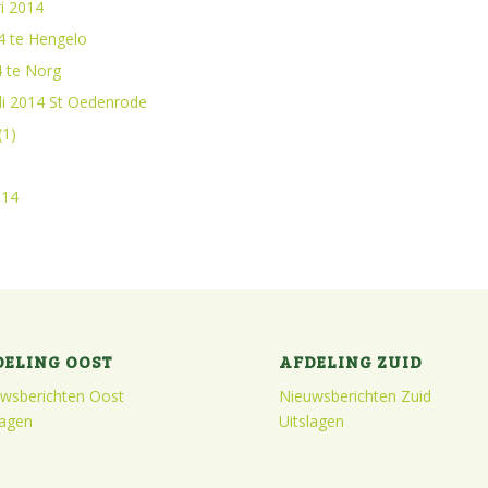
i 2014
4 te Hengelo
4 te Norg
uli 2014 St Oedenrode
(1)
014
DELING OOST
AFDELING ZUID
wsberichten Oost
Nieuwsberichten Zuid
lagen
Uitslagen