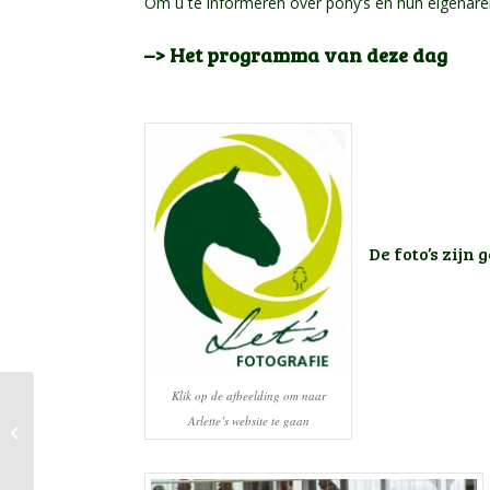
Om u te informeren over pony’s en hun eigenar
–> Het programma van deze dag
De foto’s zijn
Klik op de afbeelding om naar
Aanmelden voor de
Arlette’s website te gaan
Centrale Merrie
Keuring op 27 juli 2024