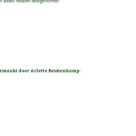
en welke hebben deelgenomen:
 gemaakt door
Arlette Beukenkamp
: