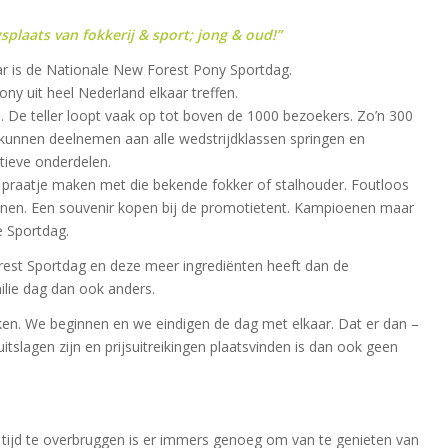
plaats van fokkerij & sport; jong & oud!”
ar is de Nationale New Forest Pony Sportdag.
y uit heel Nederland elkaar treffen.
 De teller loopt vaak op tot boven de 1000 bezoekers. Zo’n 300
 kunnen deelnemen aan alle wedstrijdklassen springen en
tieve onderdelen.
en praatje maken met die bekende fokker of stalhouder. Foutloos
winnen. Een souvenir kopen bij de promotietent. Kampioenen maar
e Sportdag.
est Sportdag en deze meer ingrediënten heeft dan de
ilie dag dan ook anders.
ken. We beginnen en we eindigen de dag met elkaar. Dat er dan –
uitslagen zijn en prijsuitreikingen plaatsvinden is dan ook geen
tijd te overbruggen is er immers genoeg om van te genieten van