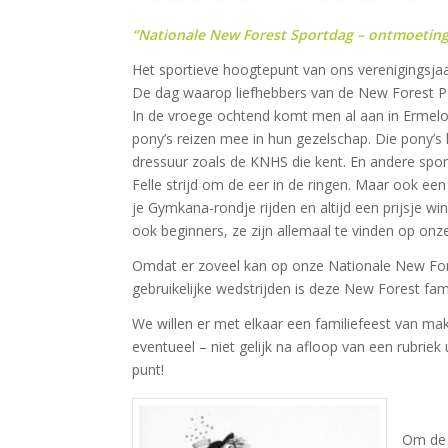
“Nationale New Forest Sportdag – ontmoetings
Het sportieve hoogtepunt van ons verenigingsja
De dag waarop liefhebbers van de New Forest Pon
In de vroege ochtend komt men al aan in Ermelo.
pony’s reizen mee in hun gezelschap. Die pony’s
dressuur zoals de KNHS die kent. En andere spor
Felle strijd om de eer in de ringen. Maar ook e
je Gymkana-rondje rijden en altijd een prijsje 
ook beginners, ze zijn allemaal te vinden op onz
Omdat er zoveel kan op onze Nationale New For
gebruikelijke wedstrijden is deze New Forest fam
We willen er met elkaar een familiefeest van ma
eventueel – niet gelijk na afloop van een rubriek 
punt!
Om de 