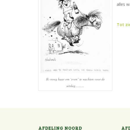
alles 
Tot zi
Ik vroeg haar om ‘even’ te wachten voor de
uitslag………
AFDELING NOORD
AF