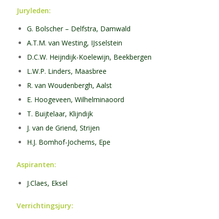
Juryleden:
G. Bolscher – Delfstra, Damwald
A.T.M. van Westing, IJsselstein
D.C.W. Heijndijk-Koelewijn, Beekbergen
L.W.P. Linders, Maasbree
R. van Woudenbergh, Aalst
E. Hoogeveen, Wilhelminaoord
T. Buijtelaar, Klijndijk
J. van de Griend, Strijen
H.J. Bomhof-Jochems, Epe
Aspiranten:
J.Claes, Eksel
Verrichtingsjury: