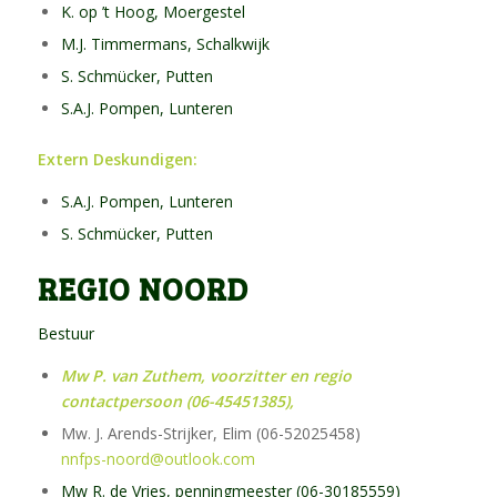
K. op ’t Hoog, Moergestel
M.J. Timmermans, Schalkwijk
S. Schmücker, Putten
S.A.J. Pompen, Lunteren
Extern Deskundigen:
S.A.J. Pompen, Lunteren
S. Schmücker, Putten
REGIO NOORD
Bestuur
Mw P. van Zuthem, voorzitter en regio
contactpersoon (06-45451385),
Mw. J. Arends-Strijker, Elim (06-52025458)
nnfps-noord@outlook.com
Mw R. de Vries, penningmeester (06-30185559)