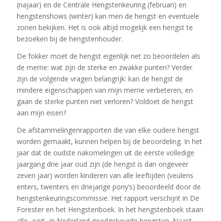
(najaar) en de Centrale Hengstenkeuring (februari) en
hengstenshows (winter) kan men de hengst en eventuele
zonen bekijken. Het is ook altijd mogelijk een hengst te
bezoeken bij de hengstenhouder.
De fokker moet de hengst eigenlijk net zo beoordelen als
de merrie: wat zijn de sterke en zwakke punten? Verder
zijn de volgende vragen belangrijk: kan de hengst de
mindere eigenschappen van mijn merrie verbeteren, en
gaan de sterke punten niet verloren? Voldoet de hengst
aan mijn eisen?
De afstammelingenrapporten die van elke oudere hengst
worden gemaakt, kunnen helpen bij de beoordeling. In het
jaar dat de oudste nakomelingen uit de eerste volledige
jaargang drie jaar oud zijn (de hengst is dan ongeveer
zeven jaar) worden kinderen van alle leeftijden (veulens
enters, twenters en driejarige pony’s) beoordeeld door de
hengstenkeuringscommissie. Het rapport verschijnt in De
Forester en het Hengstenboek. In het hengstenboek staan
alle -ooit- in Nederland goedgekeurde hengsten. Naast