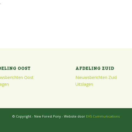
.
DELING OOST
AFDELING ZUID
wsberichten Oost
Nieuwsberichten Zuid
lagen
Uitslagen
© Copyright - New Forest Pony - Website door
EHS Communications