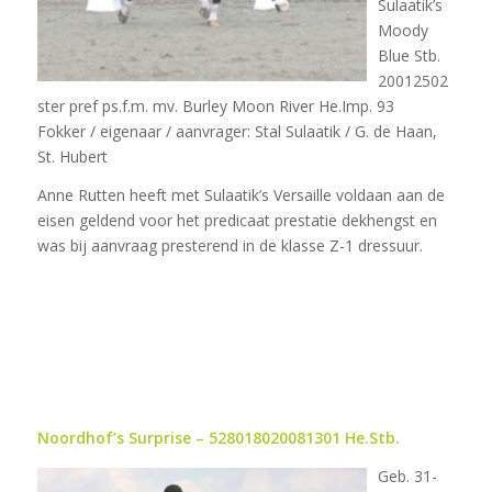
Sulaatik’s
Moody
Blue Stb.
20012502
ster pref ps.f.m. mv. Burley Moon River He.Imp. 93
Fokker / eigenaar / aanvrager: Stal Sulaatik / G. de Haan,
St. Hubert
Anne Rutten heeft met Sulaatik’s Versaille voldaan aan de
eisen geldend voor het predicaat prestatie dekhengst en
was bij aanvraag presterend in de klasse Z-1 dressuur.
Noordhof’s Surprise – 528018020081301 He.Stb.
Geb. 31-