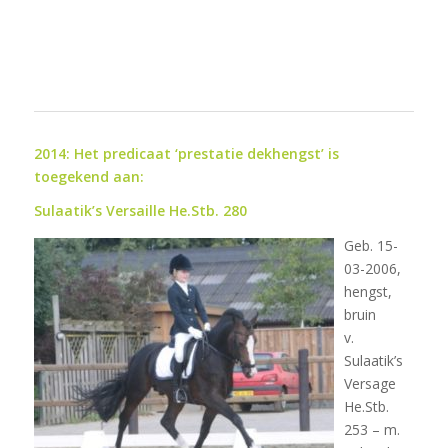
2014: Het predicaat ‘prestatie dekhengst’ is
toegekend aan:
Sulaatik’s Versaille He.Stb. 280
Geb. 15-
03-2006,
hengst,
bruin
v.
Sulaatik’s
Versage
He.Stb.
253 – m.