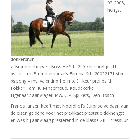
05-2008,
hengst,
donkerbruin
v. Brummerhoeve’s Boss He.Stb. 205 keur pref ps.d.h.
ps.f.h. – m. Brummerhoeve’s Feronia Stb. 20022171 ster
ps.pony – mv. Valentino He.Imp. 81 keur pref ps.f.h.
Fokker: Fam. K. Minderhoud, Koudekerke
Eigenaar / aanvrager: Mw. G.P. Spijkers, Den Bosch
Francis Jansen heeft met Noordhof’s Surprise voldaan aan
de eisen geldend voor het predikaat prestatie dekhengst
en was bij aanvraag presterend in de klasse ZII – dressuur.