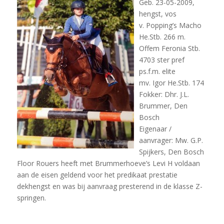
Geb. 23-05-2009,
hengst, vos
v. Popping’s Macho
He.Stb. 266 m.
Offem Feronia Stb.
4703 ster pref
ps.f.m. elite
mv. Igor He.Stb. 174
Fokker: Dhr. J.L.
Brummer, Den
Bosch
Eigenaar /
aanvrager: Mw. G.P.
Spijkers, Den Bosch
Floor Rouers heeft met Brummerhoeve’s Levi H voldaan
aan de eisen geldend voor het predikaat prestatie
dekhengst en was bij aanvraag presterend in de klasse Z-
springen.