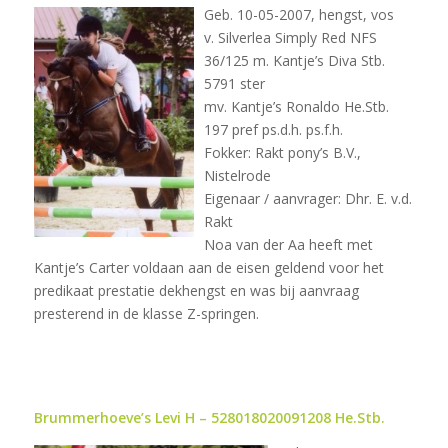
Geb. 10-05-2007, hengst, vos
v. Silverlea Simply Red NFS
36/125 m. Kantje’s Diva Stb.
5791 ster
mv. Kantje’s Ronaldo He.Stb.
197 pref ps.d.h. ps.f.h.
Fokker: Rakt pony’s B.V.,
Nistelrode
Eigenaar / aanvrager: Dhr. E. v.d.
Rakt
Noa van der Aa heeft met
Kantje’s Carter voldaan aan de eisen geldend voor het
predikaat prestatie dekhengst en was bij aanvraag
presterend in de klasse Z-springen.
Brummerhoeve’s Levi H – 528018020091208 He.Stb.