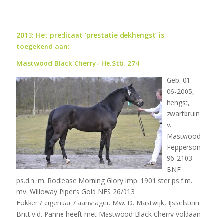
2013: Het predicaat ‘prestatie dekhengst’ is
toegekend aan:
Mastwood Black Cherry- He.Stb. 274
Geb. 01-
06-2005,
hengst,
zwartbruin
v.
Mastwood
Pepperson
96-2103-
BNF
ps.d.h. m. Rodlease Morning Glory Imp. 1901 ster ps.f.m.
mv. Willoway Piper’s Gold NFS 26/013
Fokker / eigenaar / aanvrager: Mw. D. Mastwijk, IJsselstein.
Britt v.d. Panne heeft met Mastwood Black Cherry voldaan