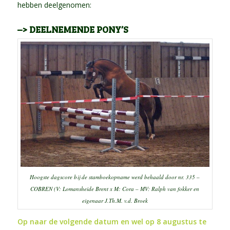
hebben deelgenomen:
–> DEELNEMENDE PONY’S
Hoogste dagscore bij de stamboekopname werd behaald door nr. 335 –
COBREN (V: Lomansheide Brent x M: Cora – MV: Ralph van fokker en
eigenaar J.Th.M. v.d. Broek
Op naar de volgende datum en wel op 8 augustus te