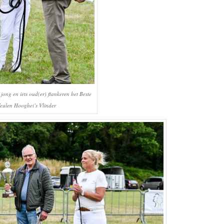
 jong en iets oud(er) flankeren het Beste
eulen Hooghei’s Vlinder