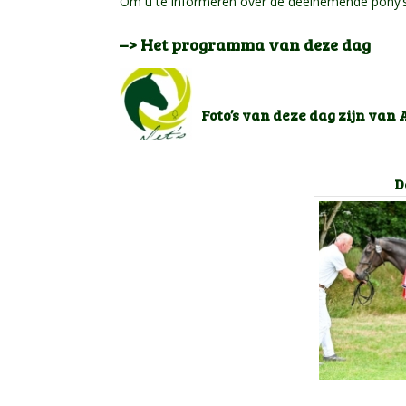
Om u te informeren over de deelnemende pony’s
–> Het programma van deze dag
Foto’s van deze dag zijn va
D