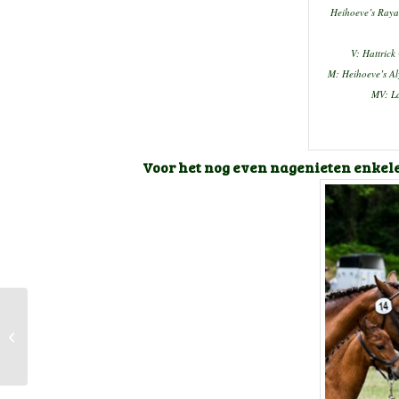
Heihoeve’s Ray
V: Hattric
M: Heihoeve’s A
MV: La
Voor het nog even nagenieten enkel
Stamboekopname en
Regionale Keuring
Noord