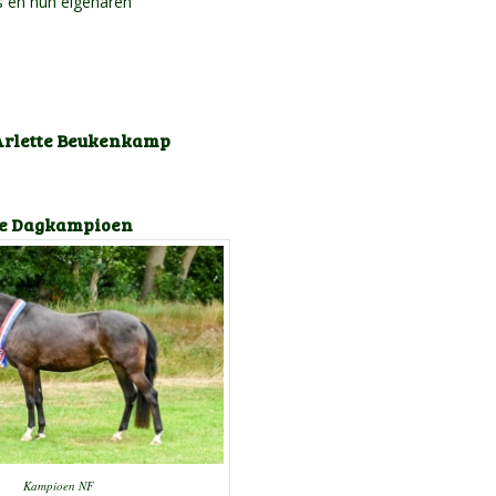
 en hun eigenaren
n Arlette Beukenkamp
e Dagkampioen
Kampioen NF