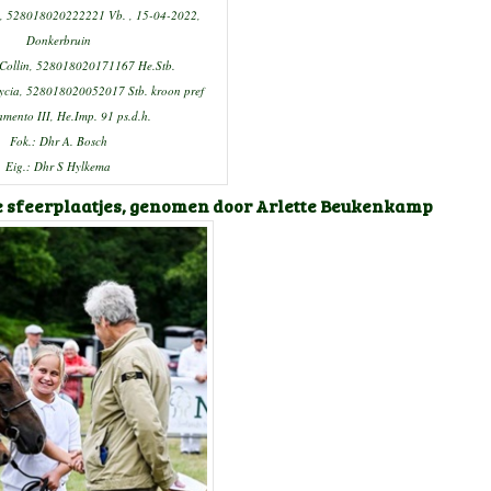
a, 528018020222221 Vb. , 15-04-2022,
Donkerbruin
k Collin, 528018020171167 He.Stb.
lycia, 528018020052017 Stb. kroon pref
mento III, He.Imp. 91 ps.d.h.
Fok.: Dhr A. Bosch
Eig.: Dhr S Hylkema
e sfeerplaatjes, genomen door Arlette Beukenkamp